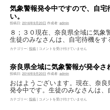
て
報
気象警報発令中ですので、自宅
は
発
い。
令
の
投稿日:
2016年9月20日
作成者:
admin
た
め、
８；３０現在、奈良県全域に気象
臨
生徒のみなさんは、自宅待機をす
時
休
カテゴリー:
投稿
|
気
コメントを受け付けていません
校
象
に
警
な
報
り
奈良県全域に気象警報が発令さ
発
ま
令
投稿日:
2016年9月20日
し
作成者:
admin
中
た。
おはようございます。現在、奈良
で
は
す
発令中です。生徒のみなさんは、
の
で、
カテゴリー:
投稿
|
奈
コメントを受け付けていません
自
良
宅
県