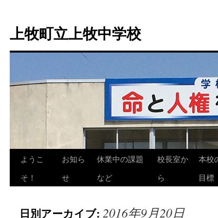
上牧町立上牧中学校
ようこ
お知ら
休業中の課題
校長室か
本校
コ
そ！
せ
など
ら
目標
ン
テ
2016年9月20日
日別アーカイブ:
ン