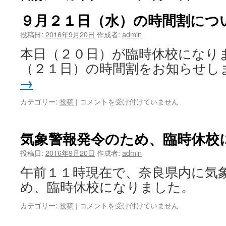
９月２１日（水）の時間割につ
ツ
投稿日:
2016年9月20日
作成者:
admin
へ
本日（２０日）が臨時休校になり
ス
（２１日）の時間割をお知らせし
キ
→
ッ
カテゴリー:
投稿
|
９
コメントを受け付けていません
プ
月
２
１
気象警報発令のため、臨時休校
日
（水）
投稿日:
2016年9月20日
作成者:
admin
の
午前１１時現在で、奈良県内に気
時
間
め、臨時休校になりました。
割
に
カテゴリー:
投稿
|
気
コメントを受け付けていません
つ
象
い
警