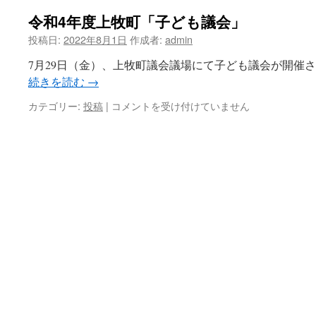
令和4年度上牧町「子ども議会」
ツ
投稿日:
2022年8月1日
作成者:
admin
へ
7月29日（金）、上牧町議会議場にて子ども議会が開催さ
ス
続きを読む
→
キ
カテゴリー:
投稿
|
令
コメントを受け付けていません
和
ッ
4
年
プ
度
上
牧
町
「子
ど
も
議
会」
は