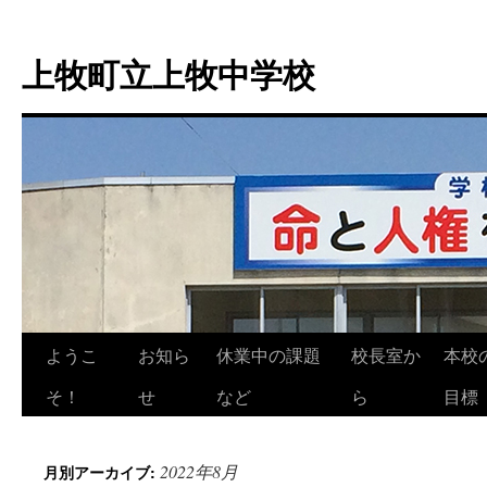
上牧町立上牧中学校
ようこ
お知ら
休業中の課題
校長室か
本校
コ
そ！
せ
など
ら
目標
ン
テ
2022年8月
月別アーカイブ:
ン