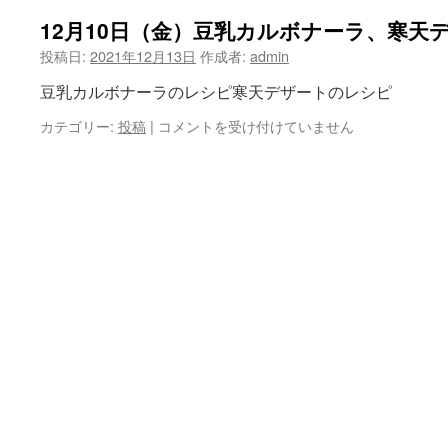
12月10日（金）豆乳カルボナーラ、寒天
ツ
投稿日:
2021年12月13日
作成者:
admin
へ
豆乳カルボナーラのレシピ寒天デザートのレシピ
ス
カテゴリー:
投稿
|
12
コメントを受け付けていません
キ
月
10
ッ
日
（金）
プ
豆
乳
カ
ル
ボ
ナ
ー
ラ、
寒
天
デ
ザ