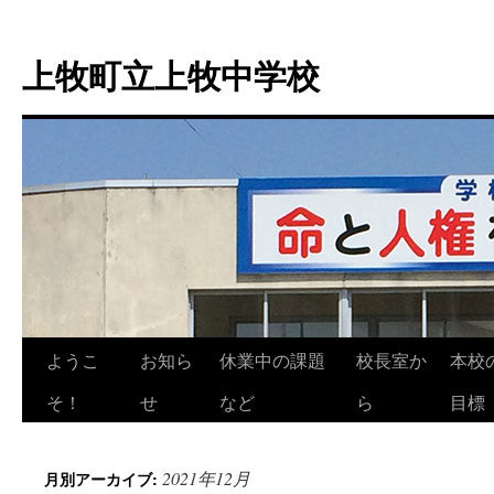
上牧町立上牧中学校
ようこ
お知ら
休業中の課題
校長室か
本校
コ
そ！
せ
など
ら
目標
ン
テ
2021年12月
月別アーカイブ:
ン