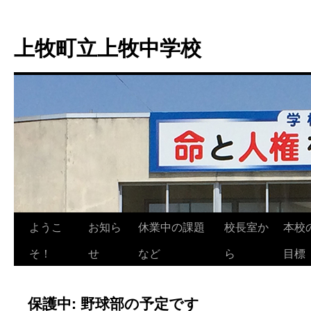
上牧町立上牧中学校
ようこ
お知ら
休業中の課題
校長室か
本校
コ
そ！
せ
など
ら
目標
ン
テ
保護中: 野球部の予定です
ン